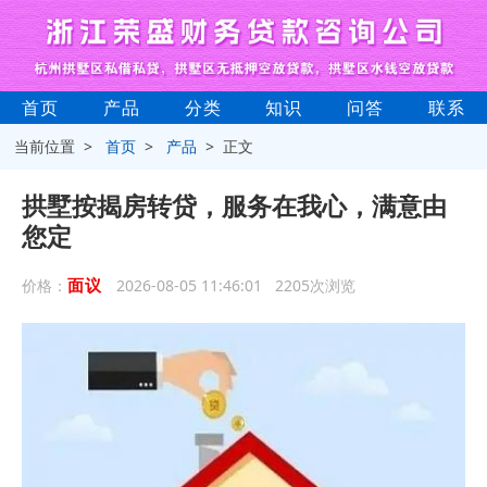
首页
产品
分类
知识
问答
联系
当前位置 >
首页
>
产品
> 正文
拱墅按揭房转贷，服务在我心，满意由
您定
面议
价格：
2026-08-05 11:46:01 2205次浏览