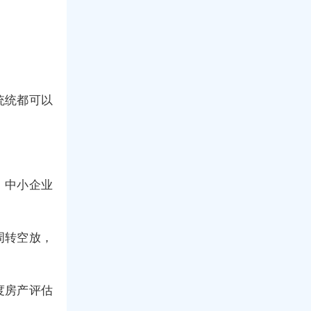
统统都可以
、中小企业
周转空放，
度房产评估