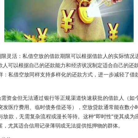
期限灵活：私借空放的借款期限可以根据借款人的实际情况
款人可以根据自己的还款能力和经济状况制定适合自己的还款
样：私借空放同样支持多样化的还款方式，进一步减轻了借
急需资金但无法通过银行等正规渠道快速获批的借款人（如
突发医疗费用、临时债务偿还等），空放贷款通常能在数小
与放款，无需复杂流程或漫长等待。这种“即时性”使其成为
案，尤其适合信用记录薄弱或无法提供抵押物的群体。