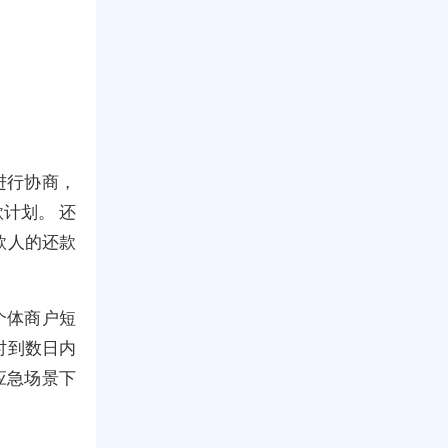
进行协商，
计划。 还
款人的还款
个体商户短
时到数日内
应急场景下