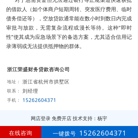
的借款人（如个体商户短期周转、突发医疗费用、临时
债务偿还等），空放贷款通常能在数小时到数日内完成
审批与放款，无需复杂流程或漫长等待。这种“即时
性”使其成为应急场景下的备选方案，尤其适合信用记
录薄弱或无法提供抵押物的群体。
浙江荣盛财务贷款咨询公司
浙江省杭州市拱墅区
地址：
刘经理
联系：
15262604371
手机：
网店登录
免费开店
技术支持：杨宇
第
1年
15262604371
在线咨询
一键拨号