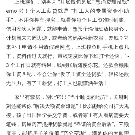
上班族们，别再为 “月底钱包见底”“想消费却没钱”
emo 啦！个人工薪贷就是 “打工人的专属资金小助
手”，不用你押车押房，就看你每个月工资准时到账、
信用没啥大问题，就能申请。想报个瑜伽班放松身心，
计划周末去周边游，或者给爸妈买件新衣服，差钱？它
来补！申请不用请假跑网点，上班摸鱼时手机上点几
下，资料传过去就行。审核速度比你下班打卡还快，1-
3 个工作日就有结果，钱到账后随便你花。还款金额跟
你工资匹配，不会让你 “发了工资全还贷款”，轻松还款
无压力。有了工薪贷，打工人也能潇洒生活！
家里有套房，别让它只 “当个睡觉的地方”，关键时
刻还能帮你 “解决大额资金难题”！比如想给公司扩大规
模，孩子出国留学要交学费，或者家里有人看病需要大
笔钱，房屋房产抵押贷款就是 “靠谱的资金后盾”。它额
度高，能把房子的价值 “充分变现”，满足你的大额需